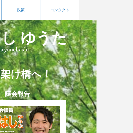
政策
コンタクト
し ゆうた
ta yonehashi
の
架
け橋へ！
議会報告