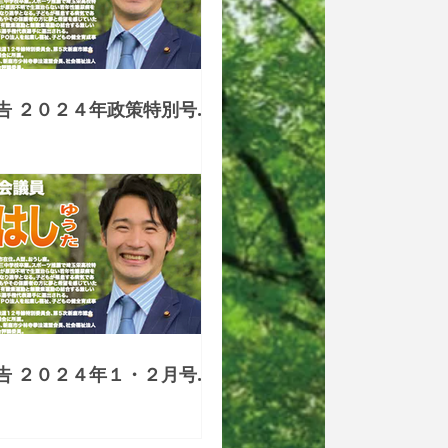
告 ２０２４年政策特別号
５
告 ２０２４年１・２月号
４