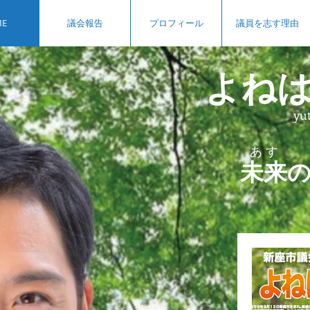
E
議会報告
プロフィール
議員を志す理由
よねは
yu
​あ す
未
来