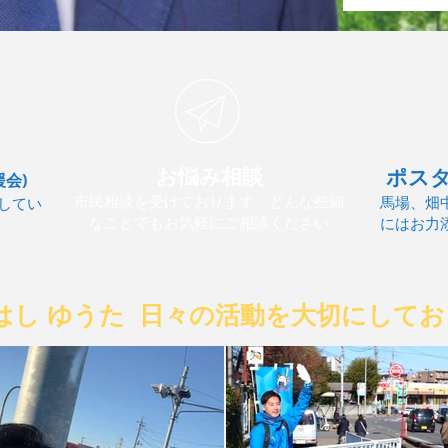
お悩み相談
ポス
援会)
市民相談を受けております。どんな些細
馬場、畑
してい
なことでもお気軽にご相談ください
にはお力
はし ゆうた 日々の活動を大切に
してお