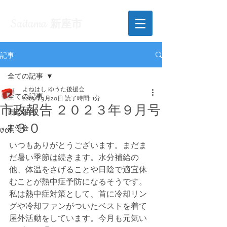
Saitama
新座市
記事
全ての記事
よねはし ゆうた後援会
全ての記事
2023年9月20日
読了時間: 1分
市政報告 ２０２３年９月号
市政報告
vol.３０
定例会
いつもありがとうございます。まだま
だ暑い季節は続きます。水分補給の
他、体温をさげることや日陰で適宜休
むことが熱中症予防になるそうです。
私は熱中症対策として、首に冷却リン
グや冷却ファンがついたベストを着て
屋外活動をしています。今月も元気い