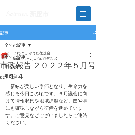
Saitama
新座市
記事
全ての記事
よねはし ゆうた後援会
全ての記事
2022年5月25日
読了時間: 1分
市政報告 ２０２２年５月号
市政報告
vol.１４
定例会
　新緑が美しい季節となり、生命力を
感じる今日この頃です。６月議会に向
けて情報収集や地域課題など、国や県
にも確認しながら準備を進めていま
す。ご意見などございましたらご連絡
ください。