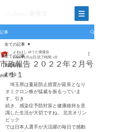
Saitama
新座市
記事
全ての記事
よねはし ゆうた後援会
全ての記事
2022年2月25日
読了時間: 1分
市政報告 ２０２２年２月号
市政報告
vol.１１
定例会
　埼玉県は蔓延防止措置が延長となり
オミクロン株が猛威を振るっていま
す。引き
続き、感染症予防対策と健康維持を意
識した生活が大切ですね。 北京オリン
ピック
では日本人選手が大活躍の毎日で感動